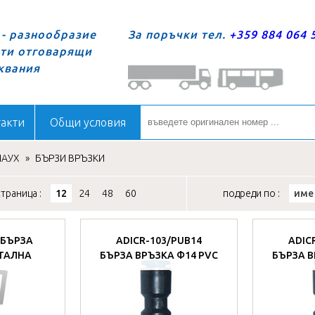
- разнообразие
За поръчки тел.
+359 884 064 
сти отговарящи
квания
акти
Общи условия
АУХ
»
БЪРЗИ ВРЪЗКИ
траница :
12
24
48
60
подреди по :
име
8 БЪРЗА
ADICR-103/PUB14
ADIC
ТАЛНА
БЪРЗА ВРЪЗКА Ф14 PVC
БЪРЗА В