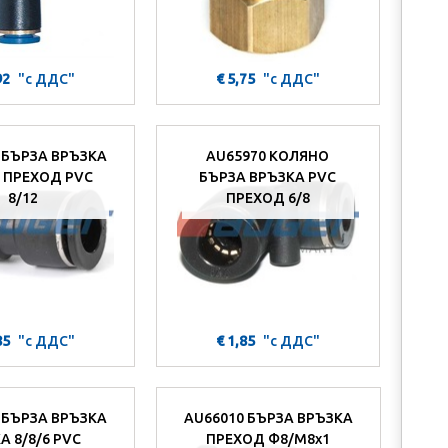
92
"с ДДС"
€ 5,75
"с ДДС"
 БЪРЗА ВРЪЗКА
AU65970 КОЛЯНО
 ПРЕХОД PVC
БЪРЗА ВРЪЗКА PVC
8/12
ПРЕХОД 6/8
85
"с ДДС"
€ 1,85
"с ДДС"
 БЪРЗА ВРЪЗКА
AU66010 БЪРЗА ВРЪЗКА
A 8/8/6 PVC
ПРЕХОД Ф8/M8x1