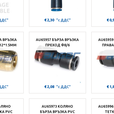
 ДДС"
€ 2,30
"с ДДС"
€ 0,
А ВРЪЗКА
AU65957 БЪРЗА ВРЪЗКА
AU65959
12*1.5MM
ПРЕХОД Ф8/6
ПРАВА
 ДДС"
€ 2,08
"с ДДС"
€ 1,
ОЛЯНО
AU65973 КОЛЯНО
AU65996
КА PVC
БЪРЗА ВРЪЗКА PVC
TETK