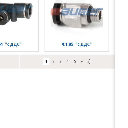
61
"с ДДС"
€ 1,85
"с ДДС"
1
2
3
4
5
»
»]