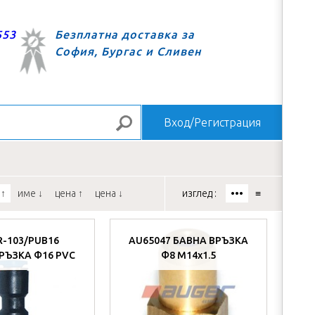
553
Безплатна доставка за
София, Бургас и Сливен
Вход/Регистрация
Търсене
за
 ↑
име ↓
цена ↑
цена ↓
изглед :
•••
≡
R-103/PUB16
AU65047 БАВНА ВРЪЗКА
РЪЗКА Ф16 PVC
Ф8 М14x1.5