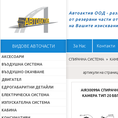
Автоактив ООД - ра
от резервни части о
Начало
на Вашите изискван
За Нас
Контакти
ВИДОВЕ АВТОЧАСТИ
АКСЕСОАРИ
СПИРАЧНА СИСТЕМА
»
КАМ
ВЪЗДУШНА СИСТЕМА
ВЪЗДУШНО ОКАЧВАНЕ
артикули на страница
ДВИГАТЕЛ
ЕДРОГАБАРИТНИ ДЕТАЙЛИ
AIR30099A СПИРАЧ
ЕЛЕКТРИЧЕСКА СИСТЕМА
КАМЕРА ТИП 20 ББ
ИЗПУСКАТЕЛНА СИСТЕМА
КАБИНА
КОНСУМАТИВИ