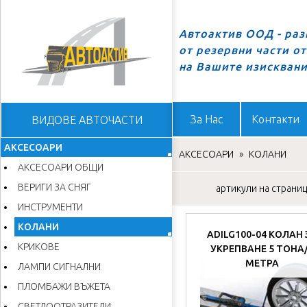
Автоактив ООД - ра
от резервни части о
Начало
на Вашите изискван
За Нас
Контакти
ВИДОВЕ АВТОЧАСТИ
АКСЕСОАРИ
АКСЕСОАРИ
»
КОЛАНИ
АКСЕСОАРИ ОБЩИ
ВЕРИГИ ЗА СНЯГ
артикули на страница
ИНСТРУМЕНТИ
КОЛАНИ
ADILG100-04 КОЛАН 
КРИКОВЕ
УКРЕПВАНЕ 5 ТОНА
МЕТРА
ЛАМПИ СИГНАЛНИ
ПЛОМБАЖИ ВЪЖЕТА
СВЕТЛООТРАЗИТЕЛИ