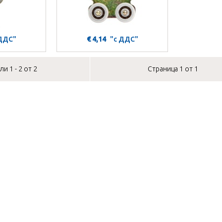
 ДДС"
€ 4,14
"с ДДС"
и 1 - 2 от 2
Страница 1 от 1