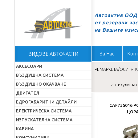
Автоактив ООД 
от резервни ча
Начало
на Вашите изис
За Нас
Конт
ВИДОВЕ АВТОЧАСТИ
АКСЕСОАРИ
РЕМАРКЕТА/ОСИ
»
K
ВЪЗДУШНА СИСТЕМА
ВЪЗДУШНО ОКАЧВАНЕ
артикули на с
ДВИГАТЕЛ
ЕДРОГАБАРИТНИ ДЕТАЙЛИ
CAF735016 Р
ЕЛЕКТРИЧЕСКА СИСТЕМА
ЩОР
ИЗПУСКАТЕЛНА СИСТЕМА
КАБИНА
КОНСУМАТИВИ