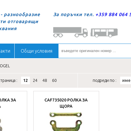
- разнообразие
За поръчки тел.
+359 884 064 
сти отговарящи
квания
акти
Общи условия
OGEL
траница :
12
24
48
60
подреди по :
име
ОЛКА ЗА
CAF735020 РОЛКА ЗА
А
ЩОРА