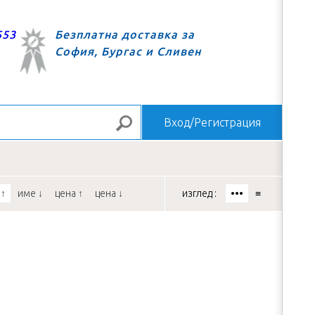
553
Безплатна доставка за
София, Бургас и Сливен
Вход/Регистрация
Търсене
за
 ↑
име ↓
цена ↑
цена ↓
изглед :
•••
≡