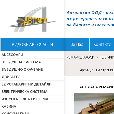
Автоактив ООД - ра
от резервни части о
Начало
на Вашите изискван
За Нас
Контакти
ВИДОВЕ АВТОЧАСТИ
АКСЕСОАРИ
РЕМАРКЕТА/ОСИ
»
ТЕГЛИЧ
ВЪЗДУШНА СИСТЕМА
ВЪЗДУШНО ОКАЧВАНЕ
артикули на страница
ДВИГАТЕЛ
ЕДРОГАБАРИТНИ ДЕТАЙЛИ
AUT ЛАПА РЕМАРК
ЕЛЕКТРИЧЕСКА СИСТЕМА
ИЗПУСКАТЕЛНА СИСТЕМА
КАБИНА
КОНСУМАТИВИ