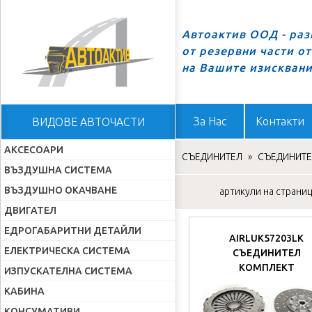
Автоактив ООД - ра
от резервни части о
Начало
на Вашите изискван
За Нас
Контакти
ВИДОВЕ АВТОЧАСТИ
АКСЕСОАРИ
СЪЕДИНИТЕЛ
»
СЪЕДИНИТЕ
ВЪЗДУШНА СИСТЕМА
ВЪЗДУШНО ОКАЧВАНЕ
артикули на страница
ДВИГАТЕЛ
ЕДРОГАБАРИТНИ ДЕТАЙЛИ
AIRLUK57203LK
ЕЛЕКТРИЧЕСКА СИСТЕМА
СЪЕДИНИТЕЛ
КОМПЛЕКТ
ИЗПУСКАТЕЛНА СИСТЕМА
КАБИНА
КОНСУМАТИВИ