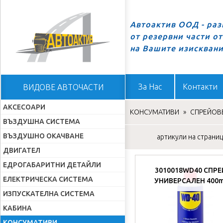
Автоактив ООД - ра
от резервни части о
Начало
на Вашите изискван
За Нас
Контакти
ВИДОВЕ АВТОЧАСТИ
АКСЕСОАРИ
КОНСУМАТИВИ
»
СПРЕЙОВЕ
ВЪЗДУШНА СИСТЕМА
ВЪЗДУШНО ОКАЧВАНЕ
артикули на страница
ДВИГАТЕЛ
ЕДРОГАБАРИТНИ ДЕТАЙЛИ
3010018WD40 СПРЕ
ЕЛЕКТРИЧЕСКА СИСТЕМА
УНИВЕРСАЛЕН 400m
ИЗПУСКАТЕЛНА СИСТЕМА
КАБИНА
КОНСУМАТИВИ