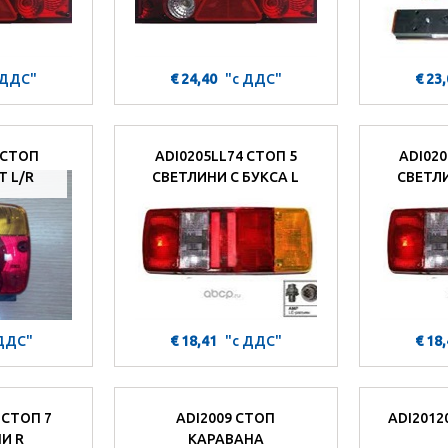
 ДДС"
€ 24,40
"с ДДС"
€ 23
 СТОП
ADI0205LL74 СТОП 5
ADI020
 L/R
СВЕТЛИНИ С БУКСА L
СВЕТЛИ
 ДДС"
€ 18,41
"с ДДС"
€ 18
 СТОП 7
ADI2009 СТОП
ADI2012
И R
КАРАВАНА