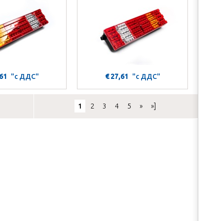
,61
"с ДДС"
€ 27,61
"с ДДС"
1
2
3
4
5
»
»]