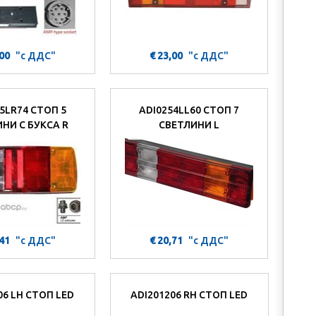
,00
"с ДДС"
€ 23,00
"с ДДС"
5LR74 СТОП 5
ADI0254LL60 СТОП 7
НИ С БУКСА R
СВЕТЛИНИ L
,41
"с ДДС"
€ 20,71
"с ДДС"
06 LH СТОП LED
ADI201206 RH СТОП LED