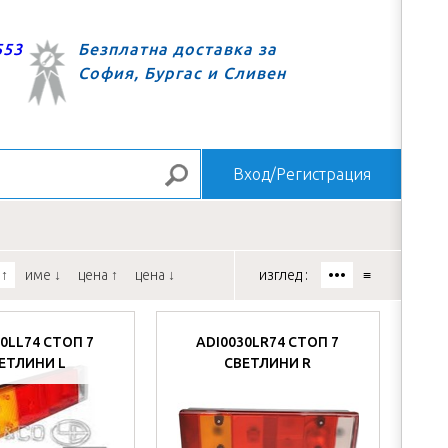
553
Безплатна доставка за
София, Бургас и Сливен
Вход/Регистрация
Търсене
за
 ↑
име ↓
цена ↑
цена ↓
изглед :
•••
≡
0LL74 СТОП 7
ADI0030LR74 СТОП 7
ЕТЛИНИ L
СВЕТЛИНИ R