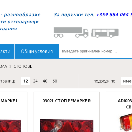
- разнообразие
За поръчки тел.
+359 884 064 
сти отговарящи
квания
акти
Общи условия
ЕМА
»
СТОПОВЕ
траница :
12
24
48
60
подреди по :
име
ЕМАРКЕ L
0302L СТОП РЕМАРКЕ R
ADI003
СВ