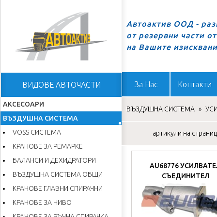
Автоактив ООД - ра
от резервни части о
Начало
на Вашите изискван
За Нас
Контакти
ВИДОВЕ АВТОЧАСТИ
АКСЕСОАРИ
ВЪЗДУШНА СИСТЕМА
»
УС
ВЪЗДУШНА СИСТЕМА
VOSS СИСТЕМА
артикули на страница
КРАНОВЕ ЗА РЕМАРКЕ
БАЛАНСИ И ДЕХИДРАТОРИ
AU68776 УСИЛВАТЕ
ВЪЗДУШНА СИСТЕМА ОБЩИ
СЪЕДИНИТЕЛ
КРАНОВЕ ГЛАВНИ СПИРАЧНИ
КРАНОВЕ ЗА НИВО
КРАНОВЕ ЗА РЪЧНА СПИРАЧКА