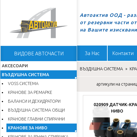
Автоактив ООД - ра
от резервни части о
Начало
на Вашите изискван
За Нас
Контакти
ВИДОВЕ АВТОЧАСТИ
АКСЕСОАРИ
ВЪЗДУШНА СИСТЕМА
»
КР
ВЪЗДУШНА СИСТЕМА
VOSS СИСТЕМА
артикули на страница
КРАНОВЕ ЗА РЕМАРКЕ
БАЛАНСИ И ДЕХИДРАТОРИ
020909 ДАТЧИК-КР
ВЪЗДУШНА СИСТЕМА ОБЩИ
НИВО
КРАНОВЕ ГЛАВНИ СПИРАЧНИ
КРАНОВЕ ЗА НИВО
КРАНОВЕ ЗА РЪЧНА СПИРАЧКА