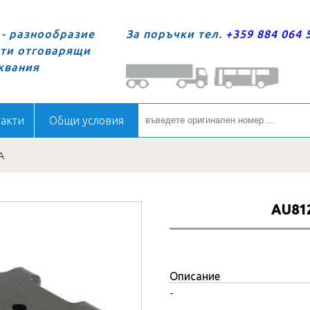
- разнообразие
За поръчки тел.
+359 884 064 
сти отговарящи
квания
акти
Общи условия
А
AU81
Описание
-