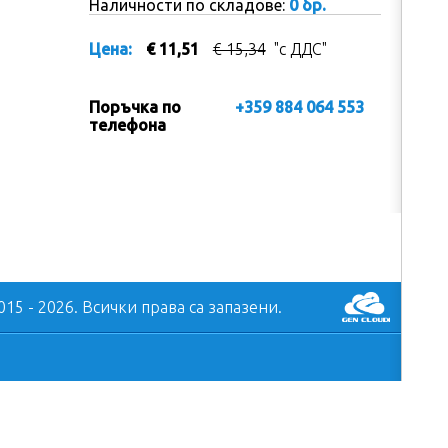
Наличности по складове:
0 бр.
Цена:
€ 11,51
€ 15,34
"с ДДС"
Поръчка по
+359 884 064 553
телефона
5 - 2026. Всички права са запазени.
GenCl