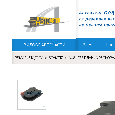
Автоактив ООД 
от резервни ча
Начало
на Вашите изис
За Нас
Конт
ВИДОВЕ АВТОЧАСТИ
РЕМАРКЕТА/ОСИ
»
SCHMTIZ
»
AU81278 ПЛАНКА РЕСЬОРН