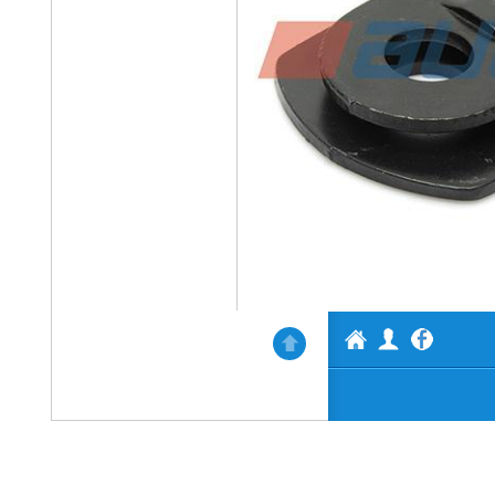
АВТОАКТИВ
Профил
Нагоре
Fac
ООД