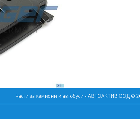
Части за камиони
и автобуси - АВТОАКТИВ ООД © 201
ebook